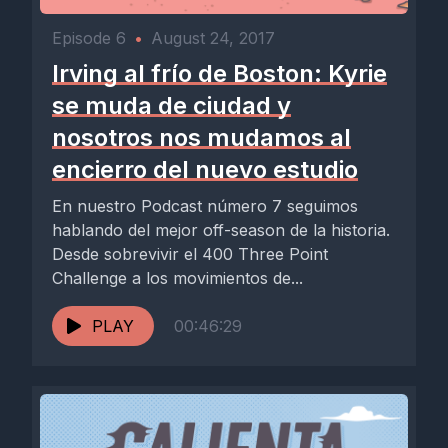
Episode 6
•
August 24, 2017
Irving al frío de Boston: Kyrie
se muda de ciudad y
nosotros nos mudamos al
encierro del nuevo estudio
En nuestro Podcast número 7 seguimos
hablando del mejor off-season de la historia.
Desde sobrevivir el 400 Three Point
Challenge a los movimientos de...
PLAY
00:46:29