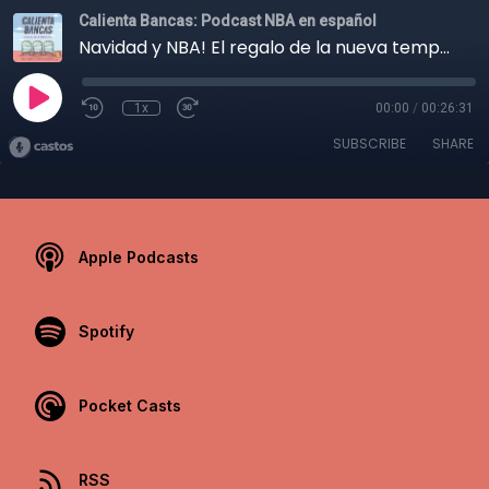
Calienta Bancas: Podcast NBA en español
Navidad y NBA! El regalo de la nueva temporada y los equipos que amenazan a Lakers
1x
00:00
/
00:26:31
SUBSCRIBE
SHARE
Apple Podcasts
Spotify
Pocket Casts
RSS