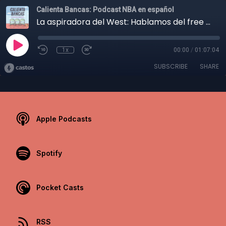
Calienta Bancas: Podcast NBA en español
La aspiradora del West: Hablamos del free agency en la NBA mientras aspiramos la casa
1x
00:00
/
01:07:04
SUBSCRIBE
SHARE
Apple Podcasts
Spotify
Pocket Casts
RSS