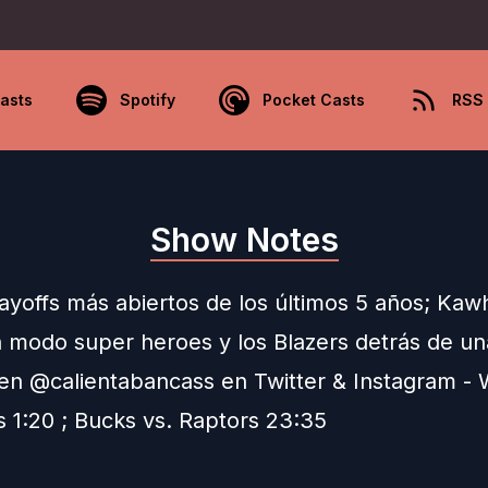
asts
Spotify
Pocket Casts
RSS
Show Notes
ayoffs más abiertos de los últimos 5 años; Kawh
n modo super heroes y los Blazers detrás de un
en @calientabancass en Twitter & Instagram - 
s 1:20 ; Bucks vs. Raptors 23:35