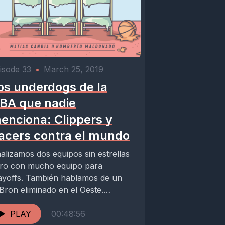
isode 33
•
March 25, 2019
os underdogs de la
BA que nadie
enciona: Clippers y
acers contra el mundo
alizamos dos equipos sin estrellas
ro con mucho equipo para
ayoffs. También hablamos de un
Bron eliminado en el Oeste.
guinos en @calientabancass en...
PLAY
00:48:56