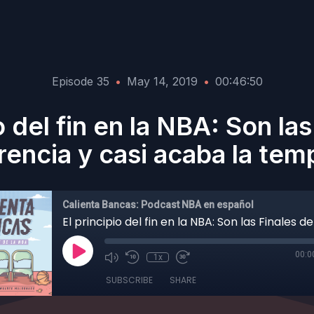
Episode 35
•
May 14, 2019
•
00:46:50
o del fin en la NBA: Son la
encia y casi acaba la te
Calienta Bancas: Podcast NBA en español
00:0
1x
SUBSCRIBE
SHARE