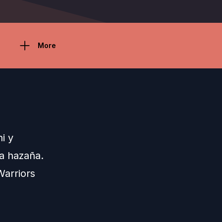
More
i y
a hazaña.
Warriors