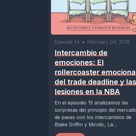
Episode 14
•
February 04, 2018
Intercambio de
emociones: El
rollercoaster emociona
del trade deadline y la
lesiones en la NBA
En el episodio 15 analizamos las
sorpresas del principio del mercad
de pases con los intercambios de
Blake Griffin y Mirotic, La
incertidumbre de...