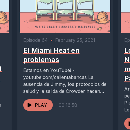
Episode 64
•
February 25, 2021
Ep
El Miami Heat en
L
problemas
N
l
m
Estamos en YouTube! -
s
P
youtube.com/calientabancas La
ausencia de Jimmy, los protocolos de
An
salud y la salida de Crowder hacen
pe
que Miami no pueda ajustarse...
Pl
o
PLAY
00:16:58
Le
Se