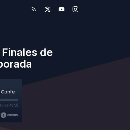
s Finales de
mporada
El principio del fin en la NBA: Son las Finales de Conferencia y casi acaba la temporada
0
/
00:46:50